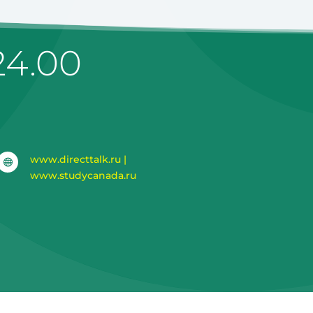
 24.00
www.directtalk.ru |

www.studycanada.ru