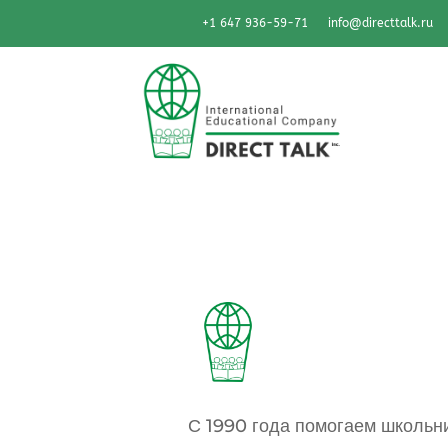
+1 647 936-59-71
info@directtalk.ru
С 1990 года помогаем школьни